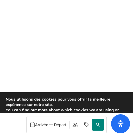
Excursions
Nous avons une sélection d’excursions
préparées pour que vous puissiez profiter
Nous utilisons des cookies pour vous offrir la meilleure
expérience sur notre site.
pleinement de la destination et de tout ce
You can find out more about which cookies we are using or
switch them off in
settings
.
qu’elle vous offre.
Arrivée — Départ
Accepter
Rejeter
Réglages