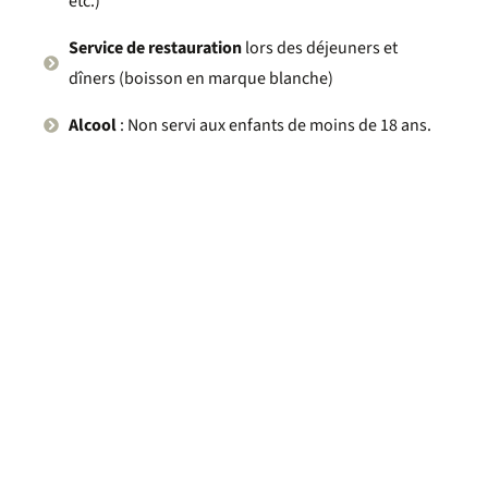
etc.)
Service de restauration
lors des déjeuners et
dîners (boisson en marque blanche)
Alcool
: Non servi aux enfants de moins de 18 ans.
Tout compris
Profitez de vacances dans notre hôtel tout
compris, l’occasion de vous déconnecter de
tout le confort.