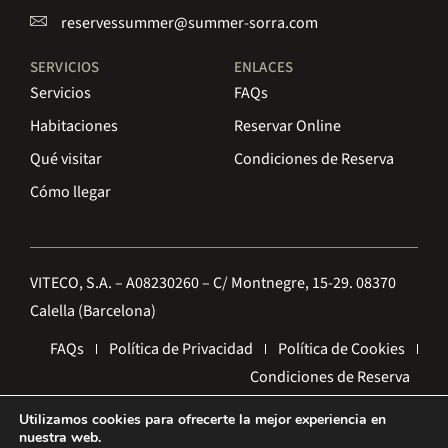
reservessummer@summer-sorra.com
SERVICIOS
ENLACES
Servicios
FAQs
Habitaciones
Reservar Online
Qué visitar
Condiciones de Reserva
Cómo llegar
VITECO, S.A. – A08230260 – C/ Montnegre, 15-29. 08370
Calella (Barcelona)
FAQs
Política de Privacidad
Política de Cookies
Condiciones de Reserva
Utilizamos cookies para ofrecerte la mejor experiencia en
Diseño Web por
enricgomez Studio
nuestra web.