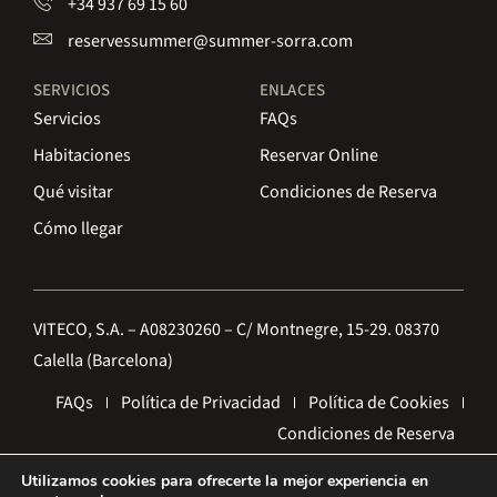
+34 937 69 15 60
reservessummer@summer-sorra.com
SERVICIOS
ENLACES
Servicios
FAQs
Habitaciones
Reservar Online
Qué visitar
Condiciones de Reserva
Cómo llegar
VITECO, S.A. – A08230260 – C/ Montnegre, 15-29. 08370
Calella (Barcelona)
FAQs
Política de Privacidad
Política de Cookies
Condiciones de Reserva
Utilizamos cookies para ofrecerte la mejor experiencia en
Diseño Web por
enricgomez Studio